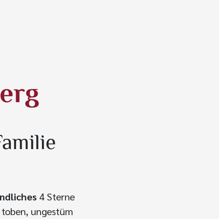
berg
amilie
undliches
4 Sterne
l toben, ungestüm