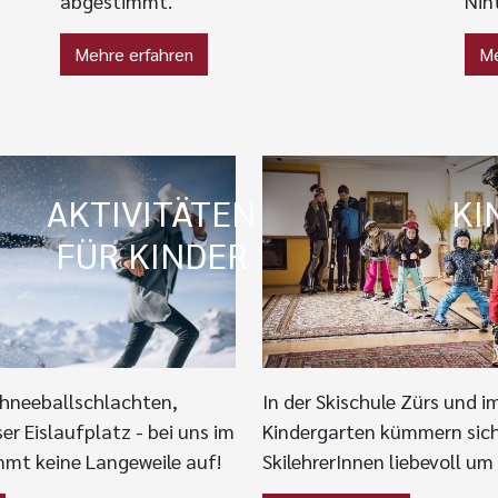
abgestimmt.
Nin
Mehre erfahren
Me
AKTIVITÄTEN
KI
FÜR KINDER
chneeballschlachten,
In der Skischule Zürs und im
er Eislaufplatz - bei uns im
Kindergarten kümmern sich
mt keine Langeweile auf!
SkilehrerInnen liebevoll um 