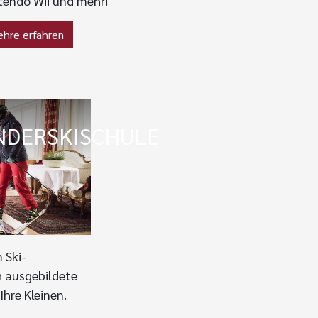
tendo Wii und mehr!
hre erfahren
NDERSKISCHULE
 Ski-
 ausgebildete
Ihre Kleinen.