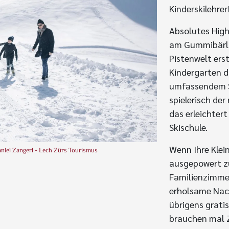
Kinderskilehrer
Absolutes High
am Gummibärli-
Pistenwelt ers
Kindergarten 
umfassendem S
spielerisch der
das erleichter
Skischule.
Wenn Ihre Klei
aniel Zangerl - Lech Zürs Tourismus
ausgepowert z
Familienzimmer
erholsame Nach
übrigens gratis
brauchen mal Ze