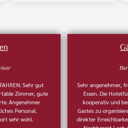
en
G
visor
Bar
IFAHREN. Sehr gut
Sehr angenehmer, fr
rtable Zimmer, gute
Essen. Die Hotel
arte. Angenehmer
kooperativ und bem
iches Personal.
Gastes zu organisier
ort sehr wohl.
direkter Erreichbark
Nachbarort Lech 