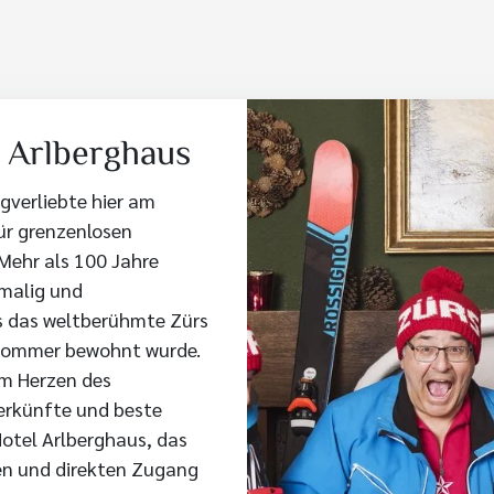
l Arlberghaus
gverliebte hier am
ür grenzenlosen
Mehr als 100 Jahre
malig und
s das weltberühmte Zürs
m Sommer bewohnt wurde.
im Herzen des
erkünfte und beste
Hotel Arlberghaus, das
en und direkten Zugang